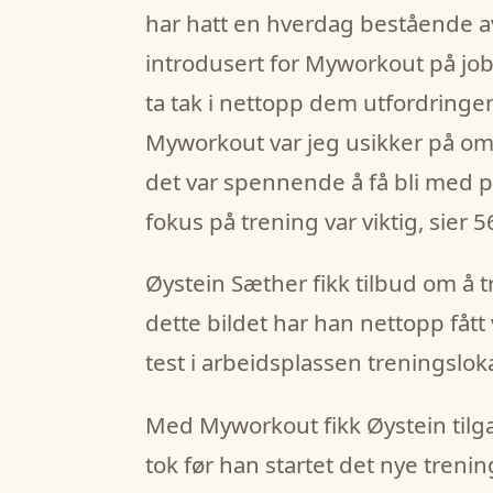
har hatt en hverdag bestående av 
introdusert for Myworkout på jobb
ta tak i nettopp dem utfordringen.
Myworkout var jeg usikker på om d
det var spennende å få bli med på
fokus på trening var viktig, sier 
Øystein Sæther fikk tilbud om å 
dette bildet har han nettopp fått 
test i arbeidsplassen treningsloka
‍Med Myworkout fikk Øystein tilga
tok før han startet det nye treni