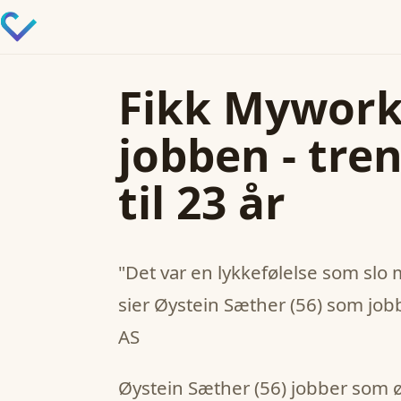
Fikk Mywork
jobben - tren
til 23 år
"Det var en lykkefølelse som slo 
sier Øystein Sæther (56) som jo
AS
Øystein Sæther (56) jobber som ø