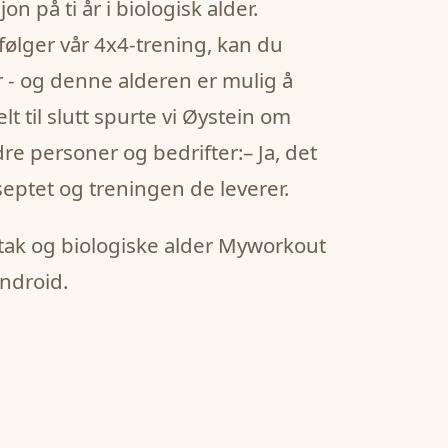
on på ti år i biologisk alder.
ølger vår 4x4-trening, kan du
r - og denne alderen er mulig å
elt til slutt spurte vi Øystein om
e personer og bedrifter:– Ja, det
nseptet og treningen de leverer.
tak og biologiske alder Myworkout
Android.