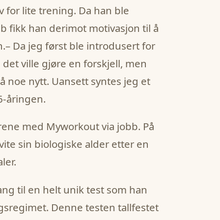
for lite trening. Da han ble
 fikk han derimot motivasjon til å
– Da jeg først ble introdusert for
et ville gjøre en forskjell, men
 noe nytt. Uansett syntes jeg et
56-åringen.
trene med Myworkout via jobb. På
vite sin biologiske alder etter en
ler.
ng til en helt unik test som han
ngsregimet. Denne testen tallfestet