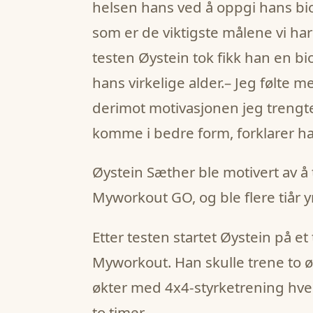
helsen hans ved å oppgi hans bi
som er de viktigste målene vi har
testen Øystein tok fikk han en bio
hans virkelige alder.– Jeg følte
derimot motivasjonen jeg trengt
komme i bedre form, forklarer h
Øystein Sæther ble motivert av å
Myworkout GO, og ble flere tiår y
‍Etter testen startet Øystein på 
Myworkout. Han skulle trene to ø
økter med 4x4-styrketrening hve
to timer.