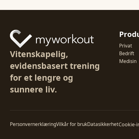
Prod
Privat
Vitenskapelig,
Bedrift
Medisin
evidensbasert trening
for et lengre og
sunnere liv.
Cookie-i
Personvernerklæring
Vilkår for bruk
Datasikkerhet