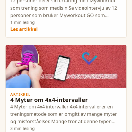
12 personer deler sin erfaring med Myworkout
som trening som medisin Se videointervju av 12
personer som bruker Myworkout GO som
trening som medisin ved
1 min lesing
Les artikkel
ARTIKKEL
4 Myter om 4x4-intervaller
4 Myter om 4x4 intervaller 4x4 intervallerer en
treningsmetode som er omgitt av mange myter
og misforståelser. Mange tror at denne typen
intervalltrening kun er
3 min lesing