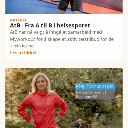
ARTIKKEL
AtB - Fra A til B i helsesporet
AtB har nå valgt å inngå et samarbeid med
Myworkout for å skape et aktivitetstilbud for de
1 min lesing
Les artikkel