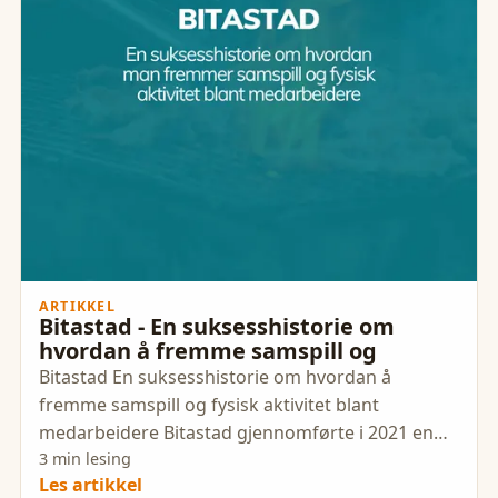
ARTIKKEL
Bitastad - En suksesshistorie om
hvordan å fremme samspill og
Bitastad En suksesshistorie om hvordan å
fremme samspill og fysisk aktivitet blant
medarbeidere Bitastad gjennomførte i 2021 en
intern prosess for å jobbe mer
3 min lesing
Les artikkel