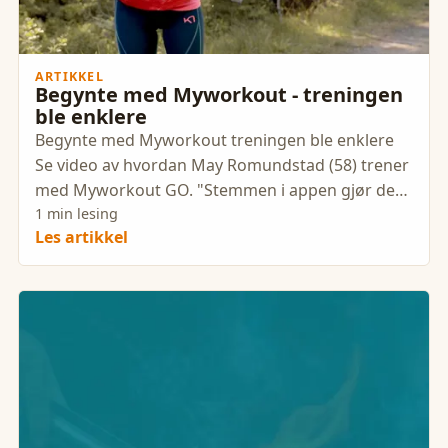
ARTIKKEL
Begynte med Myworkout - treningen
ble enklere
Begynte med Myworkout treningen ble enklere
Se video av hvordan May Romundstad (58) trener
med Myworkout GO. "Stemmen i appen gjør det
enklere og mer motiverende
1 min lesing
Les artikkel