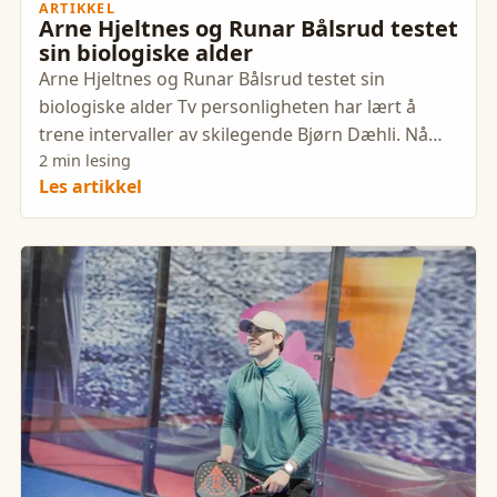
ARTIKKEL
Arne Hjeltnes og Runar Bålsrud testet
sin biologiske alder
Arne Hjeltnes og Runar Bålsrud testet sin
biologiske alder Tv personligheten har lært å
trene intervaller av skilegende Bjørn Dæhli. Nå
skal han bruke Myworkout
2 min lesing
Les artikkel