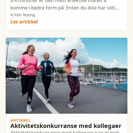
à 4 minutter er den mest effektive måten å
komme i bedre form på. Enten du ikke har slitt
deg ut på flere
4 min lesing
Les artikkel
ARTIKKEL
Aktivitetskonkurranse med kollegaer
Aktivitetskonkurranse med kollegaer kan gi god