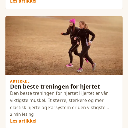
Les artikkel
ARTIKKEL
Den beste treningen for hjertet
Den beste treningen for hjertet Hjertet er vår
viktigste muskel. Et større, sterkere og mer
elastisk hjerte og karsystem er den viktigste
enkeltstående faktoren
2 min lesing
Les artikkel