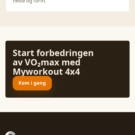
helse og form.
Start forbedringen
av VO₂max med
Myworkout 4x4
Kom i gang