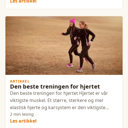
Les artikkel
ARTIKKEL
Den beste treningen for hjertet
Den beste treningen for hjertet Hjertet er vår
viktigste muskel. Et større, sterkere og mer
elastisk hjerte og karsystem er den viktigste
enkeltstående faktoren
2 min lesing
Les artikkel