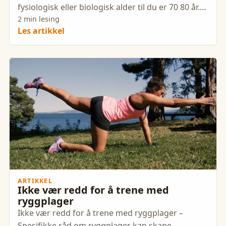
fysiologisk eller biologisk alder til du er 70 80 år.
En viktig del
2 min lesing
Les artikkel
ARTIKKEL
Ikke vær redd for å trene med
ryggplager
Ikke vær redd for å trene med ryggplager –
Spesifikke råd om ryggplager kan skape