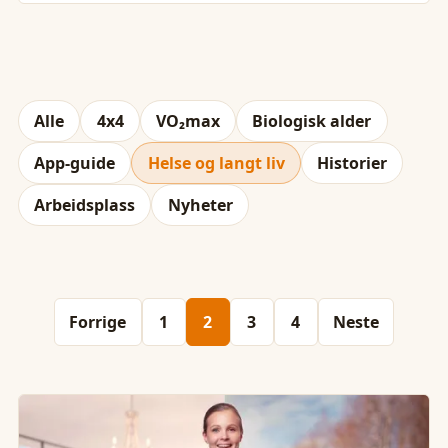
Alle
4x4
VO₂max
Biologisk alder
App-guide
Helse og langt liv
Historier
Arbeidsplass
Nyheter
Forrige
1
2
3
4
Neste