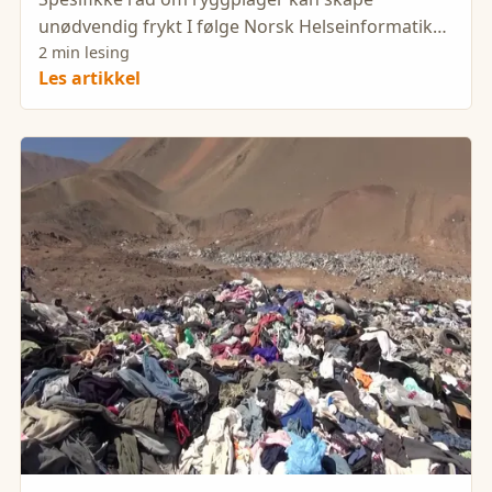
unødvendig frykt I følge Norsk Helseinformatikk
opplever 60 80% av befolkningen
2 min lesing
Les artikkel