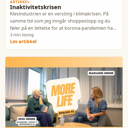
ARTIKKEL
Inaktivitetskrisen
Klesindustrien er en versting i klimakrisen. På
samme tid som jeg inngår shoppestopp og du
føler på en lettelse for at korona-pandemien har
gitt deg mye mindre
3 min lesing
Les artikkel