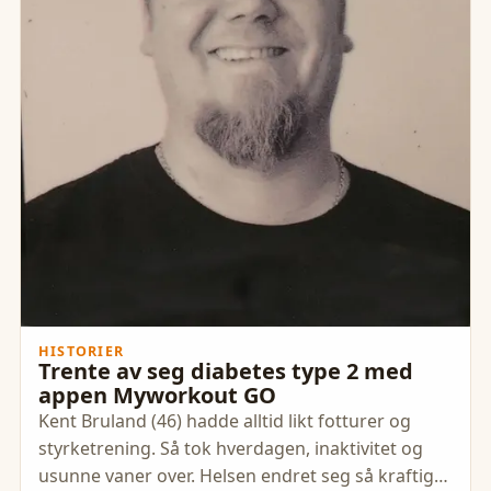
HISTORIER
Trente av seg diabetes type 2 med
appen Myworkout GO
Kent Bruland (46) hadde alltid likt fotturer og
styrketrening. Så tok hverdagen, inaktivitet og
usunne vaner over. Helsen endret seg så kraftig