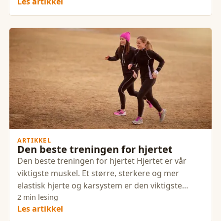
Les artikkel
ARTIKKEL
Den beste treningen for hjertet
Den beste treningen for hjertet Hjertet er vår
viktigste muskel. Et større, sterkere og mer
elastisk hjerte og karsystem er den viktigste
enkeltstående faktoren
2 min lesing
Les artikkel