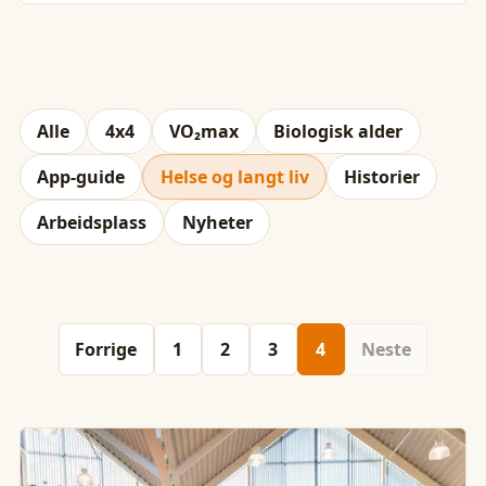
Alle
4x4
VO₂max
Biologisk alder
App-guide
Helse og langt liv
Historier
Arbeidsplass
Nyheter
Forrige
1
2
3
4
Neste