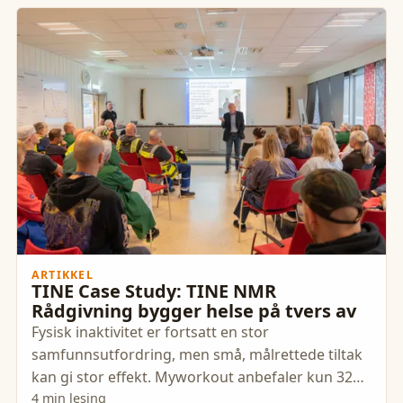
ARTIKKEL
TINE Case Study: TINE NMR
Rådgivning bygger helse på tvers av
Fysisk inaktivitet er fortsatt en stor
samfunnsutfordring, men små, målrettede tiltak
kan gi stor effekt. Myworkout anbefaler kun 32
minutter høyintensiv trening
4 min lesing