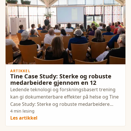
ARTIKKEL
Tine Case Study: Sterke og robuste
medarbeidere gjennom en 12
Ledende teknologi og forskningsbasert trening
kan gi dokumenterbare effekter på helse og Tine
Case Study: Sterke og robuste medarbeidere
gjennom en 12 ukers pilot.
4 min lesing
Les artikkel