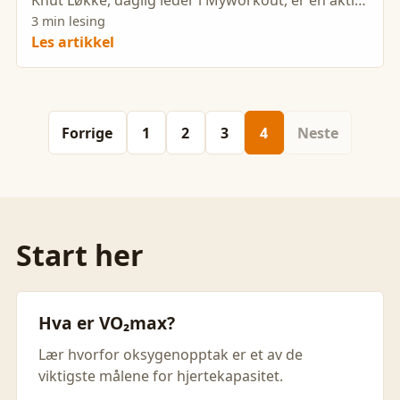
Knut Løkke, daglig leder i Myworkout, er en aktiv
person.
3 min lesing
Les artikkel
Forrige
1
2
3
4
Neste
Start her
Hva er VO₂max?
Lær hvorfor oksygenopptak er et av de
viktigste målene for hjertekapasitet.