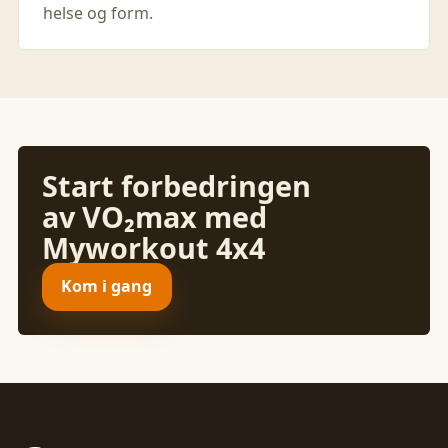
helse og form.
Start forbedringen
av VO₂max med
Myworkout 4x4
Kom i gang