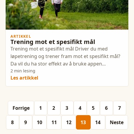
ARTIKKEL
Trening mot et spesifikt mål
Trening mot et spesifikt mål Driver du med
løpetrening og trener fram mot et spesifikt mål?
Da vil du ha stor effekt av å bruke appen
Myworkout 4x4 og følge vårt
2 min lesing
Les artikkel
Forrige
1
2
3
4
5
6
7
8
9
10
11
12
13
14
Neste