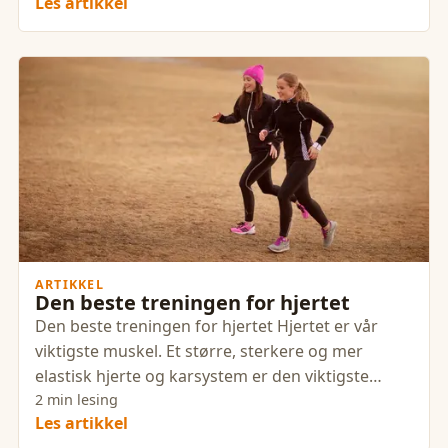
Les artikkel
ARTIKKEL
Den beste treningen for hjertet
Den beste treningen for hjertet Hjertet er vår
viktigste muskel. Et større, sterkere og mer
elastisk hjerte og karsystem er den viktigste
enkeltstående faktoren
2 min lesing
Les artikkel