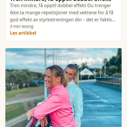
Tren mindre, få opptil dobbel effekt Du trenger
ikke ta mange repetisjoner med vektene for å få
god effekt av styrketreningen din – det er faktisk
bedre å ta få.
3 min lesing
Les artikkel